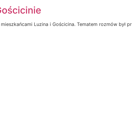
Gościcinie
 z mieszkańcami Luzina i Gościcina. Tematem rozmów był p
KONTAKT
EJM RP
UL. ABRAHAMA 10/6, 81-
500 744 560
BIURO@HORALA.PL