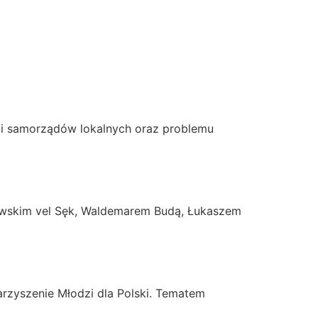
AKTUALNOŚCI
WYDARZENIA
KONTAKT
mi samorządów lokalnych oraz problemu
owskim vel Sęk, Waldemarem Budą, Łukaszem
arzyszenie Młodzi dla Polski. Tematem