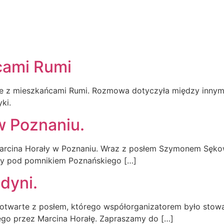
O MNIE
cami Rumi
rte z mieszkańcami Rumi. Rozmowa dotyczyła między inny
ki.
w Poznaniu.
 Marcina Horały w Poznaniu. Wraz z posłem Szymonem Sęk
aty pod pomnikiem Poznańskiego […]
dyni.
 otwarte z posłem, którego współorganizatorem było stow
ego przez Marcina Horałę. Zapraszamy do […]