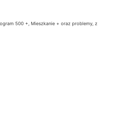
rogram 500 +, Mieszkanie + oraz problemy, z
352 GDYNIA
POLITYKA PRYWATNOŚCI