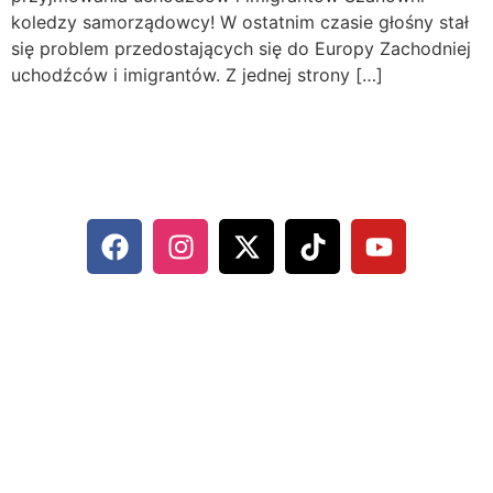
koledzy samorządowcy! W ostatnim czasie głośny stał
się problem przedostających się do Europy Zachodniej
uchodźców i imigrantów. Z jednej strony […]
MARCIN HORAŁA - POSEŁ NA
SEJM RP
SOCIAL MEDIA
KONTAKT
UL. ABRAHAMA 10/6, 81-352 GDYNIA
500 744 560
BIURO@HORALA.PL
POLITYKA PRYWATNOŚCI