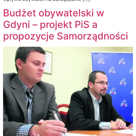
Budżet obywatelski w
Gdyni – projekt PiS a
propozycje Samorządności