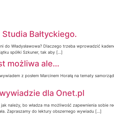
O MNIE
 Studia Bałtyckiego.
yni do Władysławowa? Dlaczego trzeba wprowadzić kaden
tku spółki Szkuner, tak aby […]
t możliwa ale…
wywiadem z posłem Marcinem Horałą na tematy samorządow
 wywiadzie dla Onet.pl
o, jak należy, bo władza ma możliwość zapewnienia sobie r
rała. Zapraszamy do lektury obszernego wywiadu […]