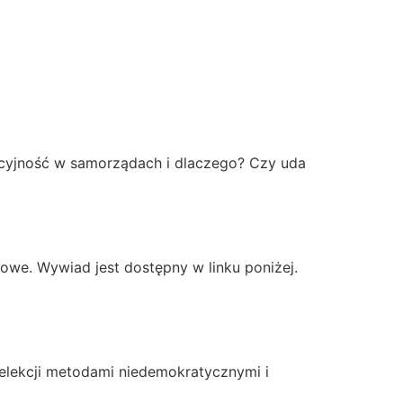
AKTUALNOŚCI
WYDARZENIA
KONTAKT
cyjność w samorządach i dlaczego? Czy uda
e. Wywiad jest dostępny w linku poniżej.
eelekcji metodami niedemokratycznymi i