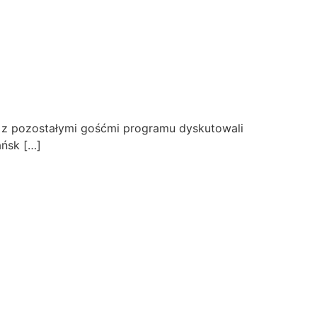
AKTUALNOŚCI
WYDARZENIA
KONTAKT
z pozostałymi gośćmi programu dyskutowali
ańsk […]
352 GDYNIA
POLITYKA PRYWATNOŚCI