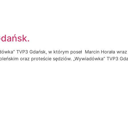
O MNIE
dańsk.
ówka” TVP3 Gdańsk, w którym poseł Marcin Horała wraz 
moleńskim oraz proteście sędziów. „Wywiadówka” TVP3 Gd
KONTAKT
EJM RP
UL. ABRAHAMA 10/6, 81-
500 744 560
BIURO@HORALA.PL