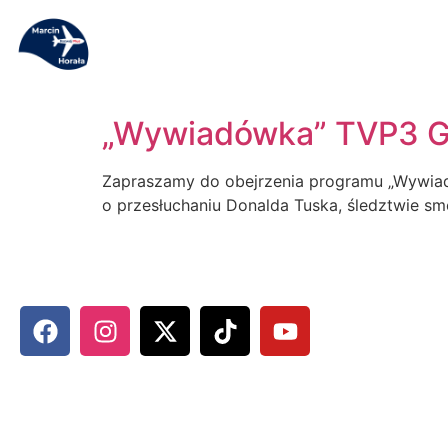
„Wywiadówka” TVP3 G
Zapraszamy do obejrzenia programu „Wywiad
o przesłuchaniu Donalda Tuska, śledztwie s
MARCIN HORAŁA - POSEŁ NA S
SOCIAL MEDIA