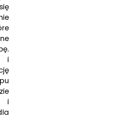
się
nie
re
ane
bę.
 i
ję
ępu
zie
i i
dla