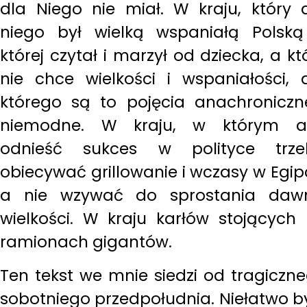
dla Niego nie miał. W kraju, który 
niego był wielką wspaniałą Polsk
której czytał i marzył od dziecka, a kt
nie chce wielkości i wspaniałości, 
którego są to pojęcia anachroniczn
niemodne. W kraju, w którym a
odnieść sukces w polityce trze
obiecywać grillowanie i wczasy w Egip
a nie wzywać do sprostania daw
wielkości. W kraju karłów stojących
ramionach gigantów.
Ten tekst we mnie siedzi od tragiczn
sobotniego przedpołudnia. Niełatwo b