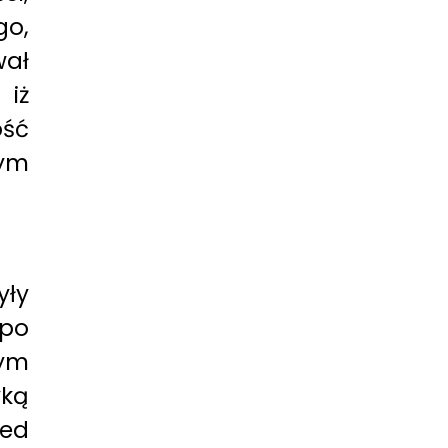
go,
ał
 iż
ość
zym
yły
 po
łym
yką
ed