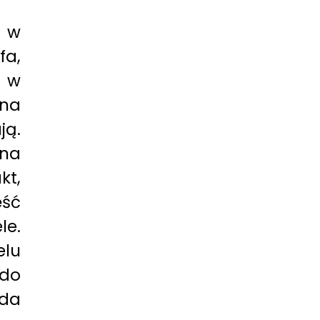
ę w
fa,
, w
tna
ją.
lna
kt,
ęść
le.
elu
 do
ada