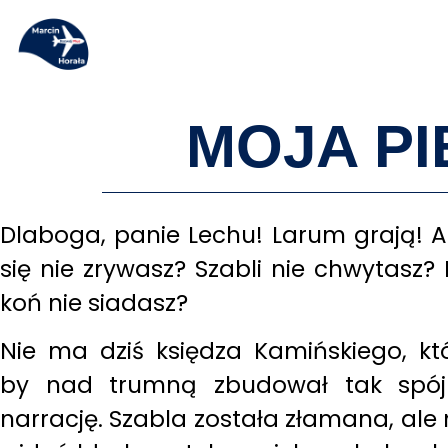
MOJA PI
Dlaboga, panie Lechu! Larum grają! A
się nie zrywasz? Szabli nie chwytasz?
koń nie siadasz?
Nie ma dziś księdza Kamińskiego, kt
by nad trumną zbudował tak spó
narrację. Szabla została złamana, ale 