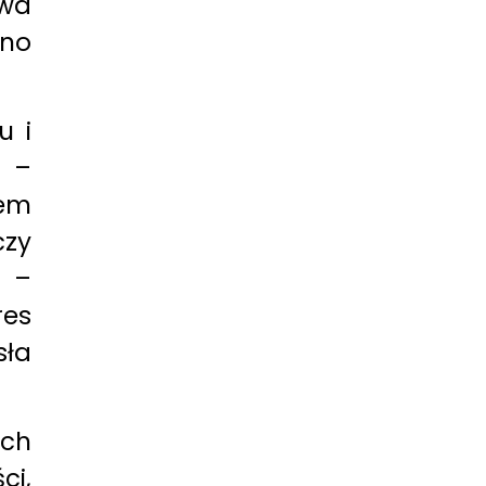
awa
wno
u i
 –
cem
zy
n –
res
sła
ach
ci,