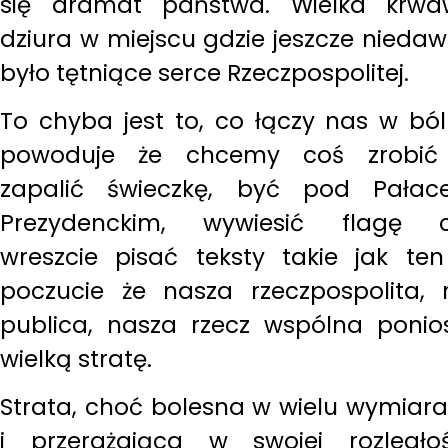
się dramat państwa. Wielka krw
dziura w miejscu gdzie jeszcze nieda
było tętniące serce Rzeczpospolitej.
To chyba jest to, co łączy nas w ból
powoduje że chcemy coś zrobić
zapalić świeczkę, być pod Pała
Prezydenckim, wywiesić flagę c
wreszcie pisać teksty takie jak te
poczucie że nasza rzeczpospolita, 
publica, nasza rzecz wspólna ponio
wielką stratę.
Strata, choć bolesna w wielu wymiar
i przerażająca w swojej rozległoś