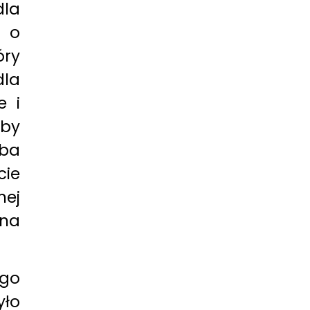
dla
ą o
óry
dla
e i
by
ba
cie
nej
 na
ego
yło