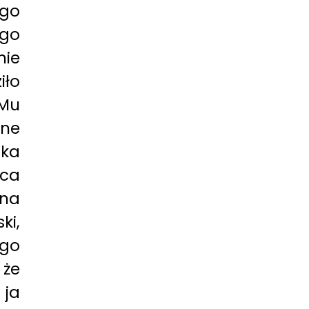
ego
go
nie
iło
 Mu
łne
ska
ca
 na
i,
ego
 że
 ja