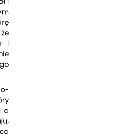
ł i
zym
arę
 że
a i
ie
ego
o-
óry
m a
ju,
rca