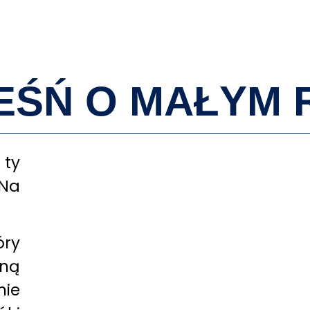
O MNIE
EŚŃ O MAŁYM
 ty
 Na
óry
jną
nie