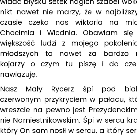
widać błysku setek nagich szabel wokó
nikt nawet nie marzy, że w najbliżs
czasie czeka nas wiktoria na mi
Chocimia i Wiednia. Obawiam się
większość ludzi z mojego pokoleni
młodszych to nawet za bardzo n
kojarzy o czym tu piszę i do cz
nawiązuję.
Nasz Mały Rycerz śpi pod biał
czerwonym przykryciem w pałacu, kt
wreszcie na pewno jest Prezydencki
nie Namiestnikowskim. Śpi w sercu kra
który On sam nosił w sercu, a który se