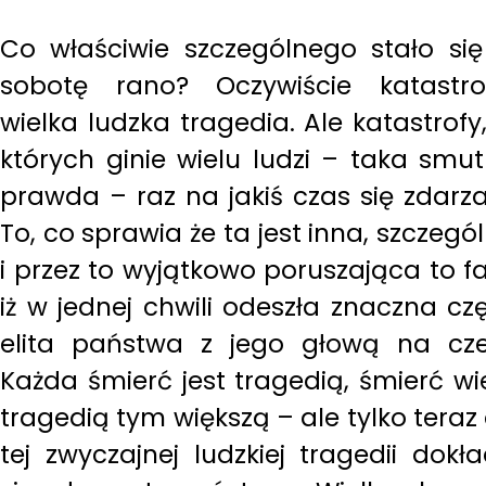
Co właściwie szczególnego stało si
sobotę rano? Oczywiście katastro
wielka ludzka tragedia. Ale katastrofy
których ginie wielu ludzi – taka smu
prawda – raz na jakiś czas się zdarza
To, co sprawia że ta jest inna, szczegó
i przez to wyjątkowo poruszająca to fa
iż w jednej chwili odeszła znaczna cz
elita państwa z jego głową na cze
Każda śmierć jest tragedią, śmierć wi
tragedią tym większą – ale tylko teraz
tej zwyczajnej ludzkiej tragedii dokł