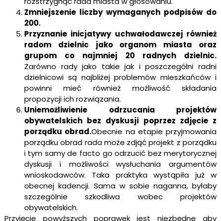
rozstrzygnąć rada miasta w głosowaniu.
Zmniejszenie liczby wymaganych podpisów do
200.
Przyznanie inicjatywy uchwałodawczej również
radom dzielnic jako organom miasta oraz
grupom co najmniej 20 radnych dzielnic.
Zarówno rady jako takie jak i poszczególni radni
dzielnicowi są najbliżej problemów mieszkańców i
powinni mieć również możliwość składania
propozycji ich rozwiązania.
Uniemożliwienie odrzucania projektów
obywatelskich bez dyskusji poprzez zdjęcie z
porządku obrad.
Obecnie na etapie przyjmowania
porządku obrad rada może zdjąć projekt z porządku
i tym samy de facto go odrzucić bez merytorycznej
dyskusji i możliwości wysłuchania argumentów
wnioskodawców. Taka praktyka wystąpiła już w
obecnej kadencji. Sama w sobie naganna, byłaby
szczególnie szkodliwa wobec projektów
obywatelskich.
Przyjęcie powyższych poprawek jest niezbędne aby