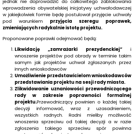
jednak nie doprowadzić do całkowitego zablokowania
wprowadzenia obywatelskiej inicjatywy uchwałodawczej
w jakiejkolwiek formie będę postulował przyjęcie uchwały
pod warunkiem
przyjęcia szeregu poprawek,
zmieniających radykalnie istotę projektu.
Proponowane poprawki odejmować będą:
Likwidację „zamrażarki prezydenckiej”
i
wnoszenie projektów pod obrady w terminie takim
samym jak projektów uchwał zgłaszanych przez
innych wnioskodawców
Umożliwienie przedstawicielom wnioskodawców
przedstawiania projektu na sesji rady miasta.
Zlikwidowanie uznaniowości przewodniczącego
rady w zakresie poprawności formalnej
projektu.
Przewodniczący powinien o każdej takiej
decyzji informować, wraz z uzasadnieniem,
wszystkich radnych. Radni mieliby możliwość
wnoszenia sprzeciwu od takiej decyzji a w razie
zgłoszenia takiego sprzeciwu spór powinna