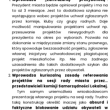
Prezydent miasta będzie opiniował projekty i ma na
to aż 3 miesiące. Jest to dodatkowa szykana nie
występująca wobec projektów uchwał zgłaszanych
przez komisje, kluby czy grupy radnych. Daje
możliwość manipulowania projektami uchwał np.
przesuwanie projektów niewygodnych dla
prezydenta na okres po wyborach. Pozwala na
dokonanie w międzyczasie zmiany stanu prawnego,
który spowoduje bezzasadność projektu, zgłoszenie
własnej inicjatywy uchwałodawczej plagiatujacej
projekt mieszkańców itp. Nie ma żadnego
uzasadnienia dla takich dodatkowych szykan dla
projektów zgłaszanych przez obywateli.
Wprowadza kuriozalną zasadę referowania
projektów na sesji rady miasta przez…
przedstawicieli komisji Samorządności Lokalnej.
Tym samym uniemożliwia wnioskodawcom
prezentację własnego projektu na sesji rady. Trudno
taką konstrukcję określić inaczej jako
absurd i
faktyczne blokowanie udziału obywateli w