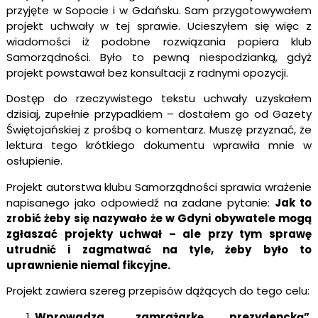
przyjęte w Sopocie i w Gdańsku. Sam przygotowywałem
projekt uchwały w tej sprawie. Ucieszyłem się więc z
wiadomości iż podobne rozwiązania popiera klub
Samorządności. Było to pewną niespodzianką, gdyż
projekt powstawał bez konsultacji z radnymi opozycji.
Dostęp do rzeczywistego tekstu uchwały uzyskałem
dzisiaj, zupełnie przypadkiem – dostałem go od Gazety
Świętojańskiej z prośbą o komentarz. Muszę przyznać, że
lektura tego krótkiego dokumentu wprawiła mnie w
osłupienie.
Projekt autorstwa klubu Samorządności sprawia wrażenie
napisanego jako odpowiedź na zadane pytanie:
Jak to
zrobić żeby się nazywało że w Gdyni obywatele mogą
zgłaszać projekty uchwał – ale przy tym sprawę
utrudnić i zagmatwać na tyle, żeby było to
uprawnienie niemal fikcyjne.
Projekt zawiera szereg przepisów dążących do tego celu:
Wprowadza „zamrażarkę prezydencką”
.