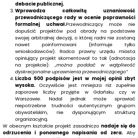
debacie publicznej.
Wprowadza całkowitą uznaniowość
przewodniczącego rady w ocenie poprawności
formalnej uchwał.
Przewodniczący może nie
dopuścić projektów pod obrady na podstawie
swojej arbitralnej decyzji, o której radni nie zostaną
nawet poinformowani (informuje tylko
wnioskodawców). Radca prawny urzędu miasta
opiniujący projekt skomentował to tak (adnotacja
na projekcie):
„można poddać w wątpliwość
dyskrecjonalne uprawnienia przewodniczącego”
Liczba 500 podpisów jest w mojej opinii zbyt
wysoka.
Oczywiście jest mniejsza niż zupełnie
zaporowe liczby przyjęte w Gdańsku czy w
Warszawie. Nadal jednak może sprawiać
niepotrzebne trudności autentycznym grupom
obywatelskim, nie dysponującym strukturą
organizacyjną.
W obecnym kształcie projekt zasadniczo
nadaje się do
odrzucenia i ponownego napisania od zera.
Aby