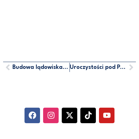
Budowa lądowiska dla śmigłowców ratunkowych w Gdyni
Uroczystości pod Pomnikiem Obrońców Wybrzeża na Westerplatte
MARCIN HORAŁA - POSEŁ NA
SEJM RP
SOCIAL MEDIA
KONTAKT