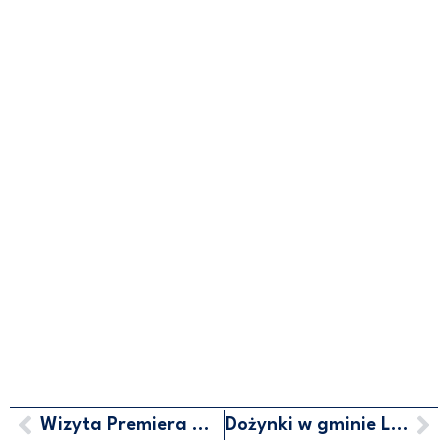
Wizyta Premiera Mateusza Morawieckiego w Pucku
Dożynki w gminie Lipusz