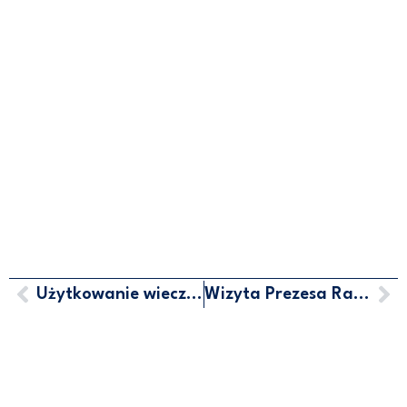
Użytkowanie wieczyste
Wizyta Prezesa Rady Ministrów w Gdyni
MARCIN HORAŁA - POSEŁ NA
SEJM RP
SOCIAL MEDIA