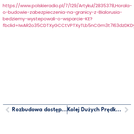
https://www.polskieradio.pl/7/129/Artykul/2835378,Horala-
o-budowie-zabezpieczenia-na-granicy-z-Bialorusia-
bedziemy-wystepowali-o-wsparcie-KE?
fbclid=IwAR2o35CDTXyGCCtVPTXyTLb5nCGm3t7l63dzDKD
Rozbudowa dostępu kolejowego do zachodniej części Portu Gdynia – przebudowa i elektryfikacja
Kolej Dużych Prędkości Łódź
MARCIN HORAŁA - POSEŁ NA