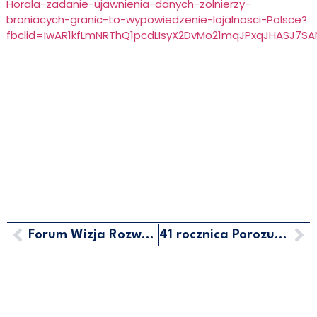
Horala-zadanie-ujawnienia-danych-zolnierzy-
broniacych-granic-to-wypowiedzenie-lojalnosci-Polsce?
fbclid=IwAR1kfLmNRThQ1pcdLIsyX2DvMo21mqJPxqJHASJ7SA
Forum Wizja Rozwoju
41 rocznica Porozumień Sierpniowych
MARCIN HORAŁA - POSEŁ NA
SEJM RP