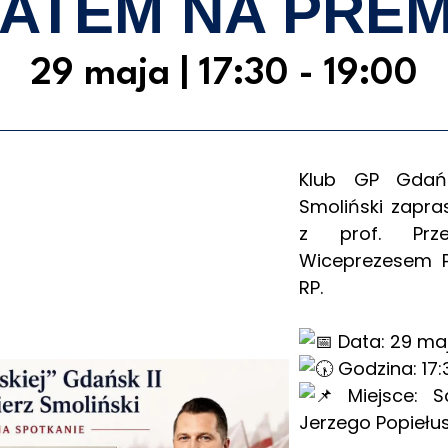
ATEM NA PREMI
29 maja
|
17:30
-
19:00
Klub GP Gdańs
Smoliński zapra
z prof. Prz
Wiceprezesem P
RP.
Data: 29 maj
Godzina: 17:
Miejsce: S
Jerzego Popiełus