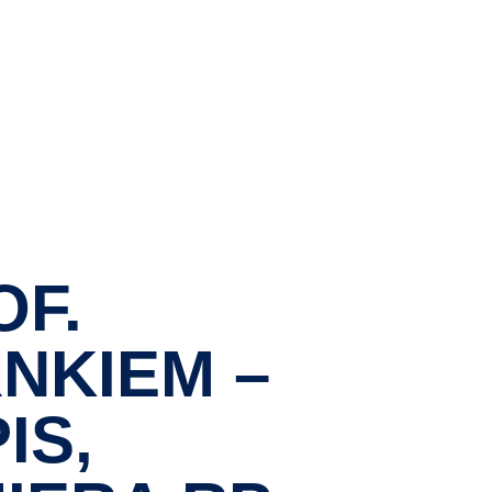
AKTUALNOŚCI
WYDARZENIA
KONTAKT
OF.
NKIEM –
IS,