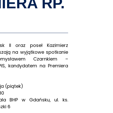
ERA RP.
k II oraz poseł Kazimierz
szają na wyjątkowe spotkanie
emysławem Czarnkiem –
iS, kandydatem na Premiera
a (piątek)
30
ala BHP w Gdańsku, ul. ks.
zki 6