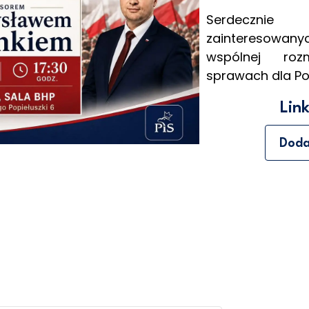
Serdecznie 
zainteresowany
wspólnej roz
sprawach dla Po
Lin
Doda