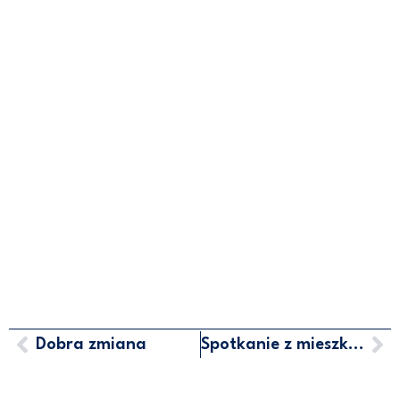
Dobra zmiana
Spotkanie z mieszkańcami Pucka
MARCIN HORAŁA - POSEŁ NA