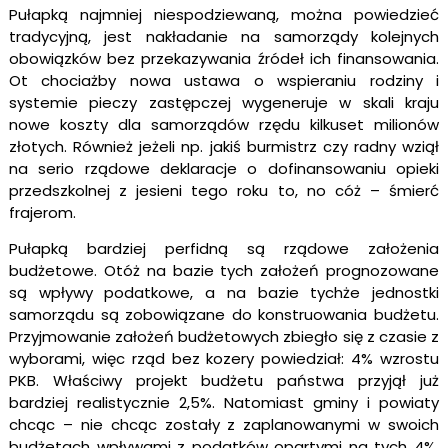
Pułapką najmniej niespodziewaną, można powiedzieć
tradycyjną, jest nakładanie na samorządy kolejnych
obowiązków bez przekazywania źródeł ich finansowania.
Ot chociażby nowa ustawa o wspieraniu rodziny i
systemie pieczy zastępczej wygeneruje w skali kraju
nowe koszty dla samorządów rzędu kilkuset milionów
złotych. Również jeżeli np. jakiś burmistrz czy radny wziął
na serio rządowe deklaracje o dofinansowaniu opieki
przedszkolnej z jesieni tego roku to, no cóż – śmierć
frajerom.
Pułapką bardziej perfidną są rządowe założenia
budżetowe. Otóż na bazie tych założeń prognozowane
są wpływy podatkowe, a na bazie tychże jednostki
samorządu są zobowiązane do konstruowania budżetu.
Przyjmowanie założeń budżetowych zbiegło się z czasie z
wyborami, więc rząd bez kozery powiedział: 4% wzrostu
PKB. Właściwy projekt budżetu państwa przyjął już
bardziej realistycznie 2,5%. Natomiast gminy i powiaty
chcąc – nie chcąc zostały z zaplanowanymi w swoich
budżetach wpływami z podatków opartymi na tych 4%.