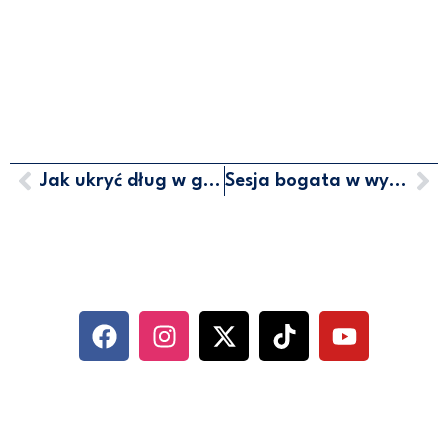
Jak ukryć dług w gminie?
Sesja bogata w wydarzenia
MARCIN HORAŁA - POSEŁ NA
SEJM RP
SOCIAL MEDIA
KONTAKT
UL. ABRAHAMA 10/6, 81-352 GDYNIA
500 744 560