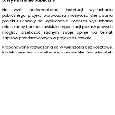
6. Wysłuchanie publiczne
Na wzór parlamentarnej instytucji wysłuchania
publicznego projekt wprowadza możliwość skierowania
projektu uchwały na wysłuchanie. Podczas wysłuchania
mieszkańcy i przedstawiciele organizacji pozarządowych
mogliby przekazać radnym swoje opinie na temat
zapisów przedstawionych w projekcie uchwały.
Proponowane rozwiązania są w większości bez kosztowe,
lub ich koszt jest w skali budżetu minimalny (nie więcej niż
kilkanaście tysięcy złotych). Tak niewielkim nakładem
możemy osiągnąć zdecydowanie większą przejrzystość
prac rady, możliwość sprawdzenia przez wyborców
głosowań i wypowiedzi radnych (a co za tym idzie
zdobycia danych do świadomej decyzji wyborczej), dać
mieszkańcom i ich organizacją szansę wyrażenia opinii na
temat projektów uchwał jeszcze przed ich podjęciem,
czy wreszcie pozwolić radzie na merytoryczne
rozpatrywanie najważniejszych projektów (a nie tylko
„przyklepywanie” decyzji zapadających w urzędzie).