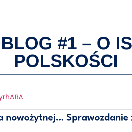
O MNIE
BLOG #1 – O I
POLSKOŚCI
yrhABA
Najdroższa droga rowerowa nowożytnej Europy?