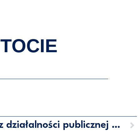
AKTUALNOŚCI
WYDARZENIA
KONTAKT
STOCIE
Sprawozdanie z działalności publicznej w IV kwartale 2013