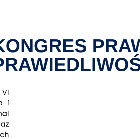
O MNIE
 KONGRES PRAW
PRAWIEDLIWOŚ
 VI
a i
al
raz
ich