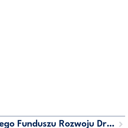
Środki Rządowego Funduszu Rozwoju Dróg dla powiatu puckiego