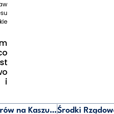
aw
su
ie
Wizyta Prezesa Rady Ministrów na Kaszubach