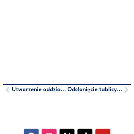
Utworzenie oddziałów przygotowania wojskowego
Odsłonięcie tablicy śp. Józefa Englicha
MARCIN HORAŁA - POSEŁ NA
SEJM RP
SOCIAL MEDIA