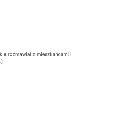
AKTUALNOŚCI
WYDARZENIA
KONTAKT
kle rozmawiał z mieszkańcami i
…]
352 GDYNIA
POLITYKA PRYWATNOŚCI