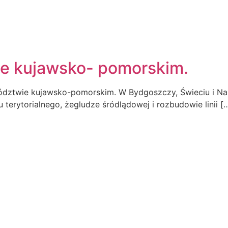
O MNIE
e kujawsko- pomorskim.
ództwie kujawsko-pomorskim. W Bydgoszczy, Świeciu i Na
terytorialnego, żegludze śródlądowej i rozbudowie linii [
KONTAKT
EJM RP
UL. ABRAHAMA 10/6, 81-
500 744 560
BIURO@HORALA.PL