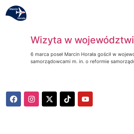
Wizyta w województwi
6 marca poseł Marcin Horała gościł w wojew
samorządowcami m. in. o reformie samorządu 
MARCIN HORAŁA - POSEŁ NA S
SOCIAL MEDIA