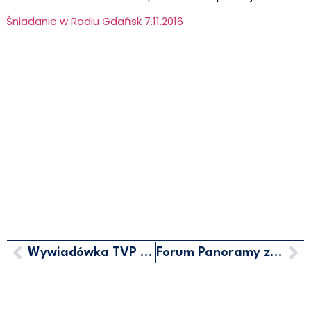
Śniadanie w Radiu Gdańsk 7.11.2016
Wywiadówka TVP Gdańsk
Forum Panoramy z dnia 9 listopada 2016 r.
MARCIN HORAŁA - POSEŁ NA