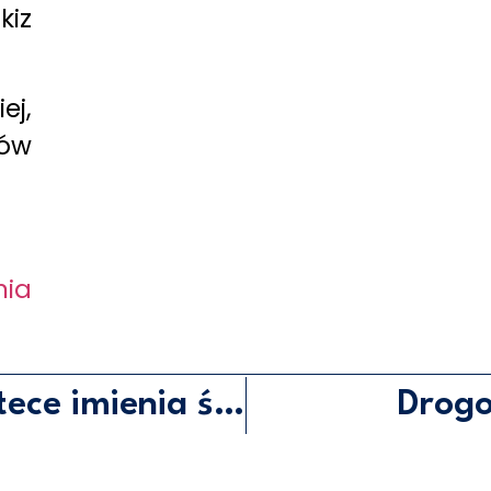
kiz
ej,
ów
ia
Uroczystości nadania bibliotece imienia śp. Lecha Kaczyńskiego.
Drogo
KONTAKT
EJM RP