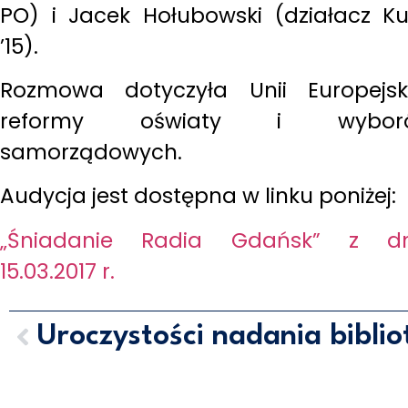
PO) i Jacek Hołubowski (działacz Ku
’15).
Rozmowa dotyczyła Unii Europejski
reformy oświaty i wybor
samorządowych.
Audycja jest dostępna w linku poniżej:
„Śniadanie Radia Gdańsk” z dn
15.03.2017 r.
MARCIN HORAŁA - POSEŁ NA S