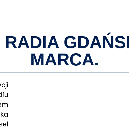
O MNIE
 RADIA GDAŃSK
MARCA.
cji
iu
łem
nka
seł