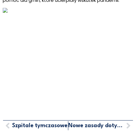
pomoc dla gmin, które ucierpiały wskutek pandemii.
Szpitale tymczasowe
Nowe zasady dotyczące kwarantanny dla przyjeżdżających do Polski