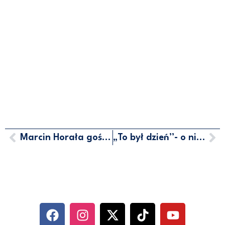
Marcin Horała gościem „Sygnałów Dnia” Radiowej Jedynki.
„To był dzień”- o niejasnym stanowisku PO w sprawie uchodźców.
MARCIN HORAŁA - POSEŁ NA
SEJM RP
SOCIAL MEDIA