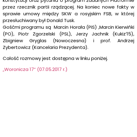
konstytucji oraz pytania o program zadanych Platformie
przez rzecznik partii rządzącej. Na koniec nowe fakty w
sprawie umowy między SKW a rosyjskim FSB, w której
przesłuchiwany był Donald Tusk.
Gośćmi programu są Marcin Horała (PiS) ,Marcin Kierwińki
(PO), Piotr Zgorzelski (PSL), Jerzy Jachnik (Kukiz’15),
Zbigniew Gryglas (Nowoczesna) i prof. Andrzej
Zybertowicz (Kancelaria Prezydenta).
Całość rozmowy jest dostępna w linku poniżej.
„Woronicza 17” (07.05.2017 r.)