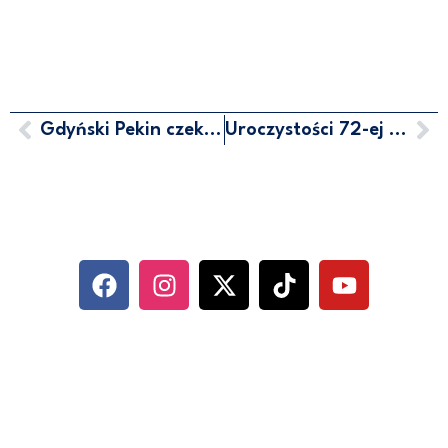
Gdyński Pekin czeka rewolucja
Uroczystości 72-ej rocznicy śmierci por. Józefa Dambka
MARCIN HORAŁA - POSEŁ NA
SEJM RP
SOCIAL MEDIA
KONTAKT
UL. ABRAHAMA 10/6, 81-352 GDYNIA
500 744 560
BIURO@HORALA.PL
POLITYKA PRYWATNOŚCI