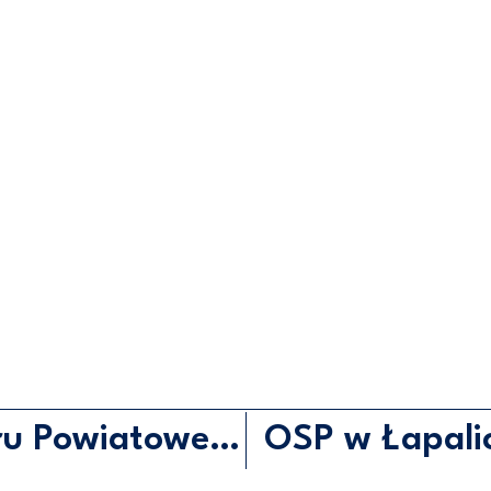
Uroczyste nadanie sztandaru Powiatowej Państwowej Straży Pożarnej w Pucku
OSP w Łapali