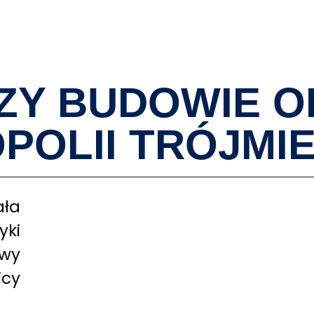
O MNIE
ZY BUDOWIE 
POLII TRÓJMIE
ała
ki
owy
icy