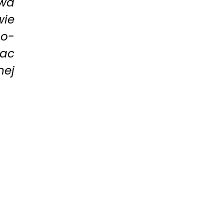
ywa
wie
o-
rac
nej