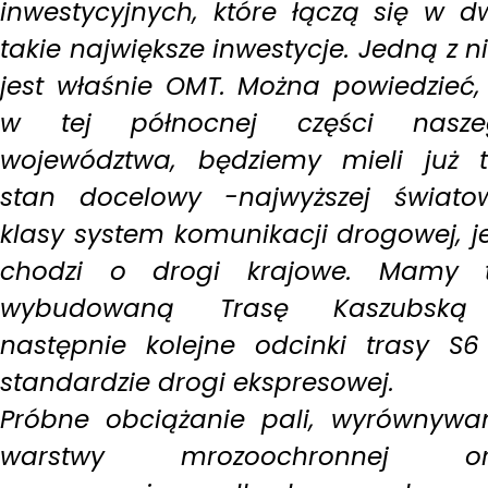
inwestycyjnych, które łączą się w d
takie największe inwestycje. Jedną z n
jest właśnie OMT. Można powiedzieć,
w tej północnej części nasze
województwa, będziemy mieli już 
stan docelowy -najwyższej świato
klasy system komunikacji drogowej, je
chodzi o drogi krajowe. Mamy t
wybudowaną Trasę Kaszubską
następnie kolejne odcinki trasy S
standardzie drogi ekspresowej.
Próbne obciążanie pali, wyrównywa
warstwy mrozoochronnej or