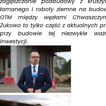
zagęszczanie podbudowy z krusz
łamanego i roboty ziemne na budo
OTM między węzłami Chwaszczyn
Żukowo to tylko część z aktualnych p
przy budowie tej niezwykle waż
inwestycji.