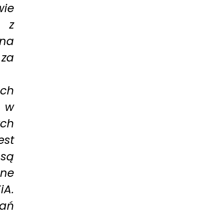
ie
 z
zna
 za
ch
h w
ych
st
 są
ane
iA.
dań