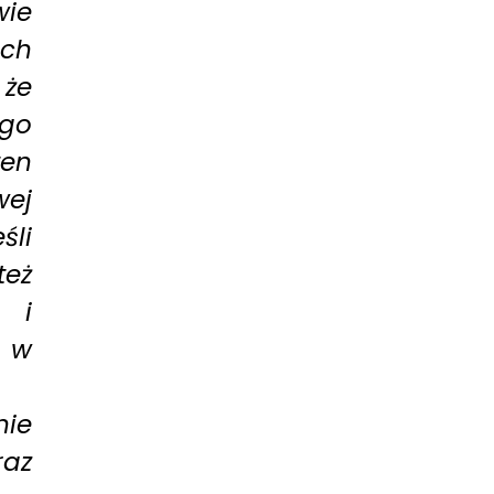
wie
ich
 że
go
ten
wej
śli
eż
 i
6 w
nie
az