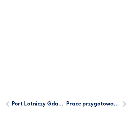
Port Lotniczy Gdańsk i Welcome Airport Services dla rozwoju cargo
Prace przygotowawcze dla Drogi Czerwonej w Gdyni
MARCIN HORAŁA - POSEŁ NA
SEJM RP