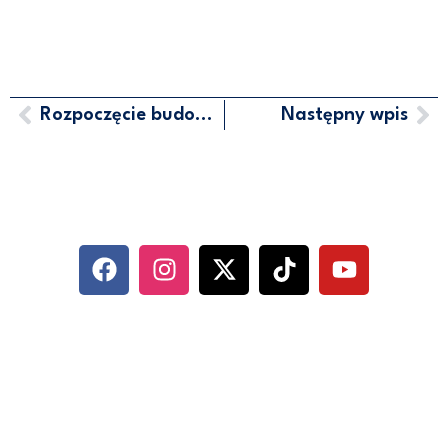
Rozpoczęcie budowy odcinka drogi ekspresowej łączącej Szemud i Chwaszczyno
Następny wpis
MARCIN HORAŁA - POSEŁ NA
SEJM RP
SOCIAL MEDIA
KONTAKT
UL. ABRAHAMA 10/6, 81-352 GDYNIA
500 744 560
BIURO@HORALA.PL
POLITYKA PRYWATNOŚCI