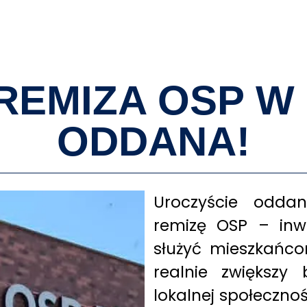
O MNIE
REMIZA OSP W 
ODDANA!
Uroczyście odda
remizę OSP – inwe
służyć mieszkańco
realnie zwiększy 
lokalnej społecznoś