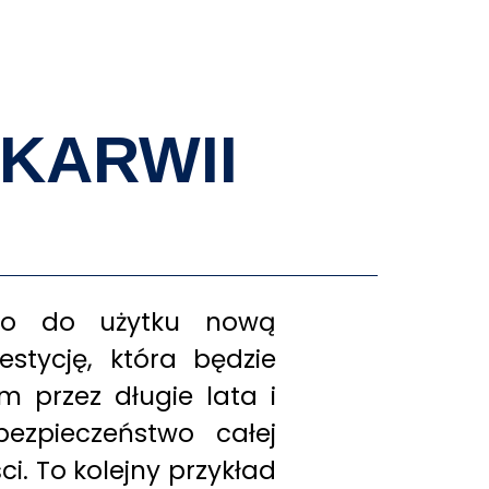
AKTUALNOŚCI
WYDARZENIA
KONTAKT
KARWII
no do użytku nową
stycję, która będzie
m przez długie lata i
bezpieczeństwo całej
ci. To kolejny przykład