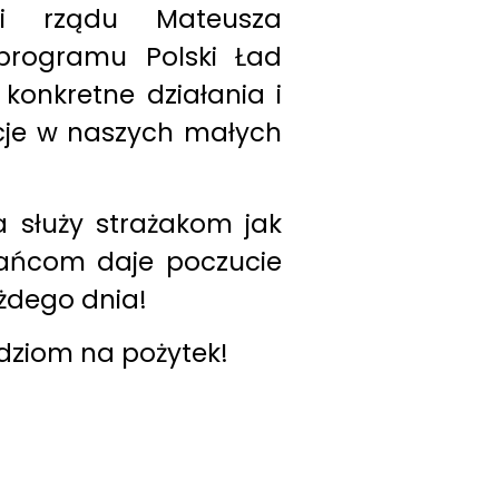
ki rządu Mateusza
programu Polski Ład
 konkretne działania i
cje w naszych małych
 służy strażakom jak
zkańcom daje poczucie
żdego dnia!
dziom na pożytek!