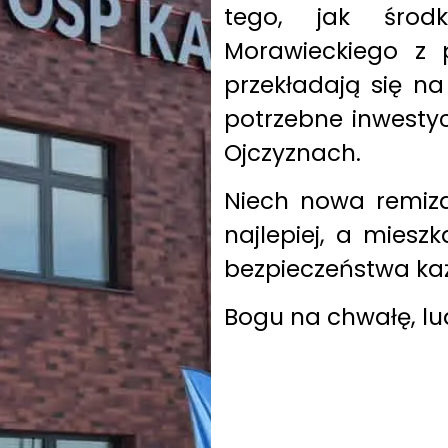
tego, jak środ
Morawieckiego z 
przekładają się na
potrzebne inwesty
Ojczyznach.
Niech nowa remiza
najlepiej, a mies
bezpieczeństwa ka
Bogu na chwałę, lu