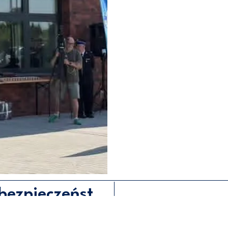
F-35 „Husarz” wzmacniają bezpieczeństwo Polski