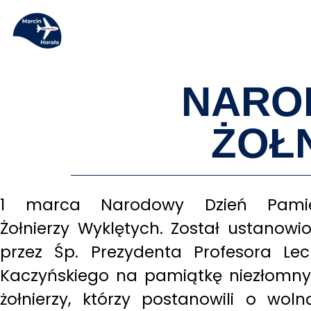
NAROD
ŻOŁ
1 marca Narodowy Dzień Pamię
Żołnierzy Wyklętych. Został ustanowi
przez Śp. Prezydenta Profesora Le
Kaczyńskiego na pamiątkę niezłomn
żołnierzy, którzy postanowili o woln