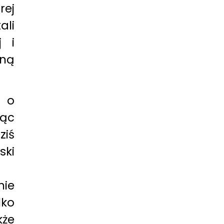
rej
ali
j i
ną
ć o
ąc
ziś
ski
nie
lko
kże