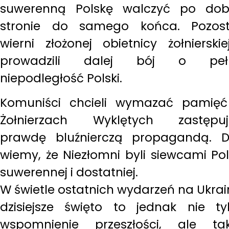
suwerenną Polskę walczyć po dob
stronie do samego końca. Pozost
wierni złożonej obietnicy żołnierskie
prowadzili dalej bój o peł
niepodległość Polski
.
Komuniści chcieli wymazać pamię
Żołnierzach Wyklętych zastępuj
prawdę bluźnierczą propagandą. D
wiemy, że Niezłomni byli siewcami Pol
suwerennej i dostatniej.
W świetle ostatnich wydarzeń na Ukrai
dzisiejsze święto to jednak nie ty
wspomnienie przeszłości, ale ta