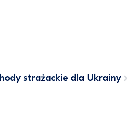
ody strażackie dla Ukrainy
352 GDYNIA
POLITYKA PRYWATNOŚCI