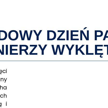
O MNIE
OWY DZIEŃ P
NIERZY WYKLĘ
ci
ony
cha
ych
ą i