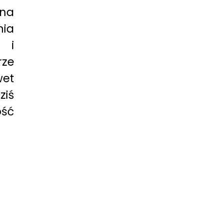
ana
ia
 i
rze
wet
ziś
ość