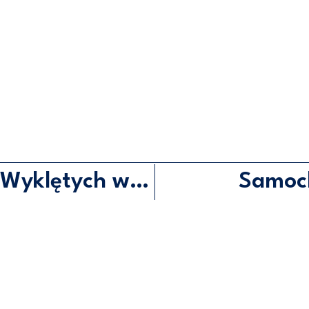
IX Marsz Pamięci Żołnierzy Wyklętych w Gdyni
Samoch
KONTAKT
EJM RP
UL. ABRAHAMA 10/6, 81-
500 744 560
BIURO@HORALA.PL