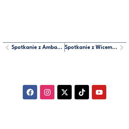
Spotkanie z Ambasadorem Republiki Korei
Spotkanie z Wiceministrem Transportu Republiki Czeskiej Janem Sechterem
MARCIN HORAŁA - POSEŁ NA
SEJM RP
SOCIAL MEDIA
KONTAKT
UL. ABRAHAMA 10/6, 81-352 GDYNIA
500 744 560