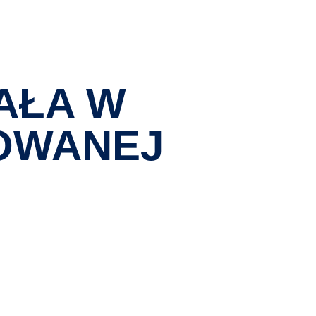
AKTUALNOŚCI
WYDARZENIA
KONTAKT
AŁA W
OWANEJ