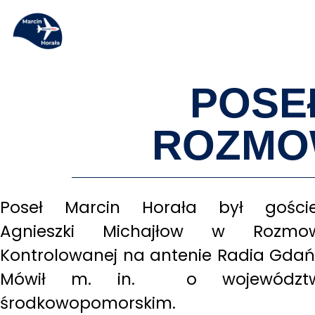
POSE
ROZMO
Poseł Marcin Horała był gości
Agnieszki Michajłow w Rozmow
Kontrolowanej na antenie Radia Gdań
Mówił m. in. o województw
środkowopomorskim.