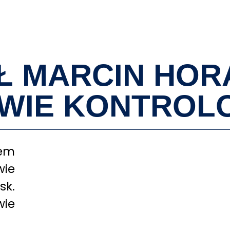
O MNIE
Ł MARCIN HOR
WIE KONTROL
em
ie
sk.
ie