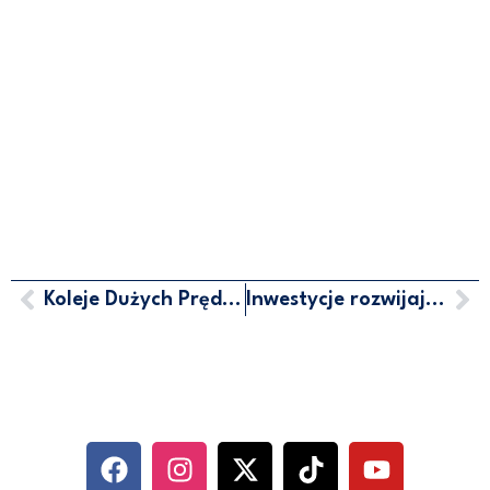
Koleje Dużych Prędkości Sieradz-Poznań
Inwestycje rozwijające Polskę
MARCIN HORAŁA - POSEŁ NA
SEJM RP
SOCIAL MEDIA