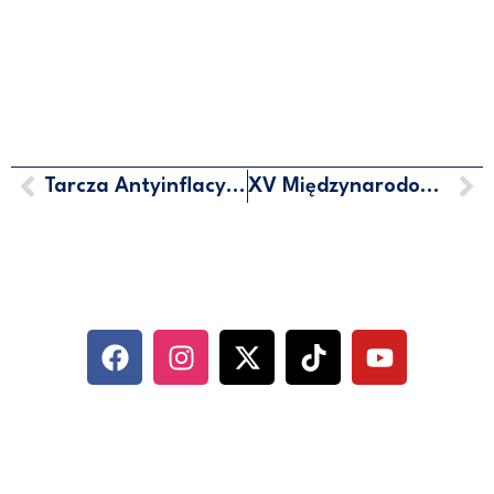
Tarcza Antyinflacyjna
XV Międzynarodowa Konferencja i Wystawa “Lotnictwo nowej generacji”
MARCIN HORAŁA - POSEŁ NA
SEJM RP
SOCIAL MEDIA
KONTAKT
UL. ABRAHAMA 10/6, 81-352 GDYNIA
500 744 560