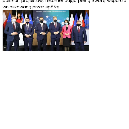
polskich projektów, rekomendując pełną kwotę wsparcia
wnioskowaną przez spółkę.