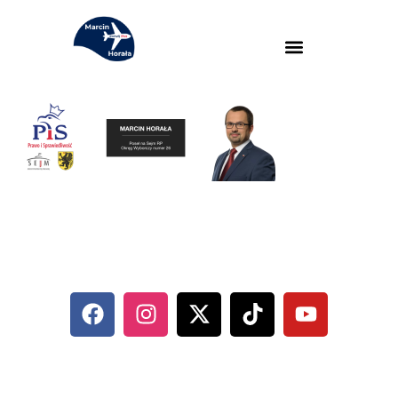
MARCIN HORAŁA - POSEŁ NA
SEJM RP
SOCIAL MEDIA
KONTAKT
UL. ABRAHAMA 10/6, 81-352 GDYNIA