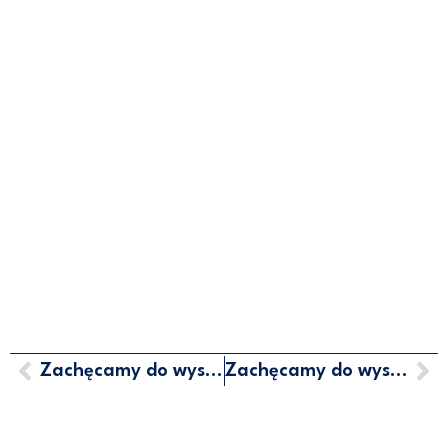
Zachęcamy do wysłuchania audycji Trójka – Program 3 Polskiego Radia
Zachęcamy do wysłuchania audycji PolskieRadio24.pl
MARCIN HORAŁA - POSEŁ NA