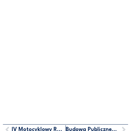
IV Motocyklowy Rajd Piaśnicki
Budowa Publicznego Terminalu Promowego w Porcie Gdynia