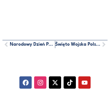
Narodowy Dzień Pamięci Ofiar Ludobójstwa
Święto Wojska Polskiego
MARCIN HORAŁA - POSEŁ NA
SEJM RP
SOCIAL MEDIA
KONTAKT
UL. ABRAHAMA 10/6, 81-352 GDYNIA
500 744 560