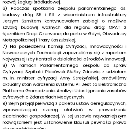
rozwój żeglugi śródlądowej.
6) Podczas spotkania zespołu parlamentarnego ds.
budowy dróg S6 i S11 z wiceministrem infrastruktury
Jerzym Szmitem kontynuowałem zabiegi o możliwie
szybką budowę ważnych dla regionu dróg: OPAT z
łącznikiem Drogi Czerwonej do portu w Gdyni, Obwodnicy
Metropolitalnej i Trasy Kaszubskiej.
7) Na posiedzeniu Komisji Cyfryzacji, Innowacyjności i
Nowoczesnych Technologii zapoznaliśmy się z raportem
Najwyższej Izby Kontroli o działalności ośrodków innowacji.
8) W ramach Parlamentarnego Zespołu do spraw
Cyfryzacji Szpitali i Placówek Służby Zdrowia, z udziałem
m. in. minister cyfryzacji Anny Streżyńskiej, omówiliśmy
aktualny stan wdrożenia systemu P1. Jest to Elektroniczna
Platforma Gromadzenia, Analizy i Udostępniania zasobów
cyfrowych o Zdarzeniach Medycznych.
9) Sejm przyjął pierwszą z pakietu ustaw deregulacyjnych,
wprowadzającą szereg ułatwień w prowadzeniu
działalności gospodarczej. W tej ustawie najważniejszym
rozwiązaniem jest ustanowienie klauzuli pewności prawa
dla przedsiębiorców.